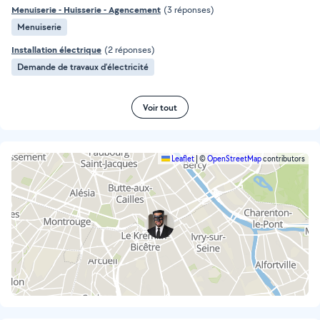
Menuiserie - Huisserie - Agencement
(3 réponses)
Menuiserie
Installation électrique
(2 réponses)
Demande de travaux d’électricité
Voir tout
Leaflet
|
©
OpenStreetMap
contributors