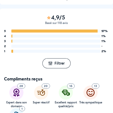
4,9/5
Basé sur 118 avis
5
97%
4
1%
3
1%
2
-
1
2%
Filtrer
Compliments reçus
28
20
16
13
Expert dans son
Super réactif
Excellent rapport
Très sympathique
domaine
qualité/prix
1