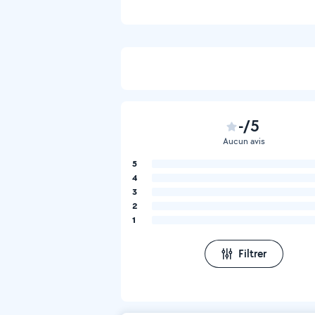
-/5
Aucun avis
5
4
3
2
1
Filtrer