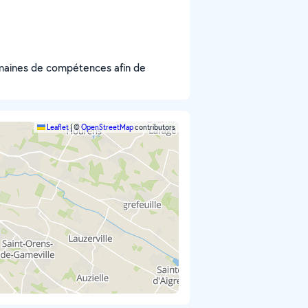
omaines de compétences afin de
Leaflet
|
©
OpenStreetMap
contributors