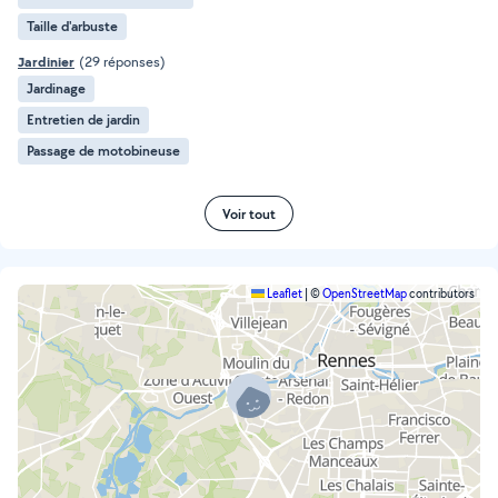
Taille d'arbuste
Jardinier
(29 réponses)
Jardinage
Entretien de jardin
Passage de motobineuse
Voir tout
Leaflet
|
©
OpenStreetMap
contributors