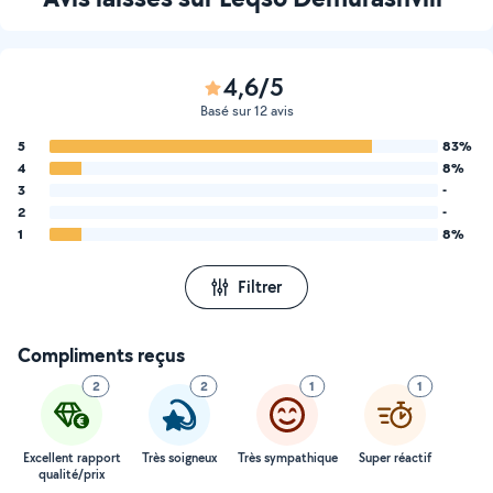
4,6/5
Basé sur 12 avis
5
83%
4
8%
3
-
2
-
1
8%
Filtrer
Compliments reçus
2
2
1
1
Excellent rapport
Très soigneux
Très sympathique
Super réactif
qualité/prix