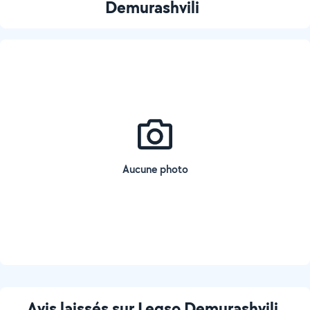
Demurashvili
Aucune photo
Avis laissés sur Leqso Demurashvili