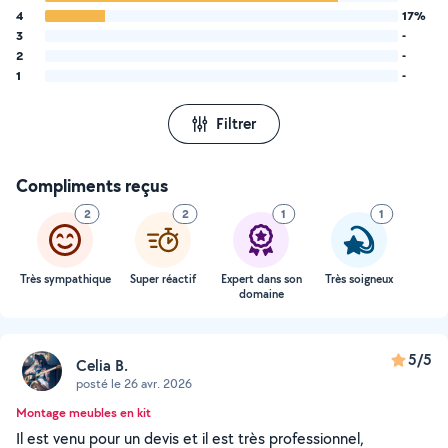
4
17%
3
-
2
-
1
-
Filtrer
Compliments reçus
2
2
1
1
Très sympathique
Super réactif
Expert dans son
Très soigneux
domaine
5/5
Celia B.
posté le 26 avr. 2026
Montage meubles en kit
Il est venu pour un devis et il est très professionnel,