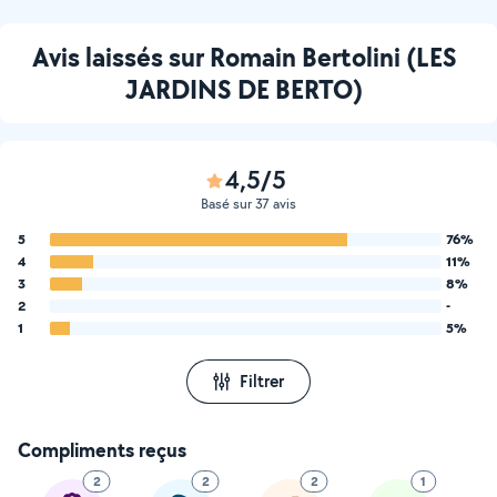
Avis laissés sur Romain Bertolini (LES
JARDINS DE BERTO)
4,5/5
Basé sur 37 avis
5
76%
4
11%
3
8%
2
-
1
5%
Filtrer
Compliments reçus
2
2
2
1