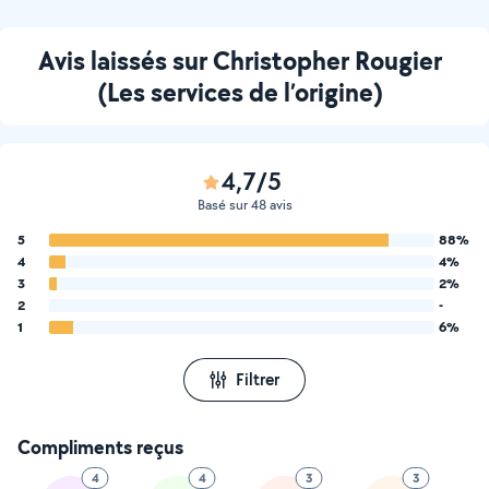
Avis laissés sur Christopher Rougier
(Les services de l’origine)
4,7/5
Basé sur 48 avis
5
88%
4
4%
3
2%
2
-
1
6%
Filtrer
Compliments reçus
4
4
3
3