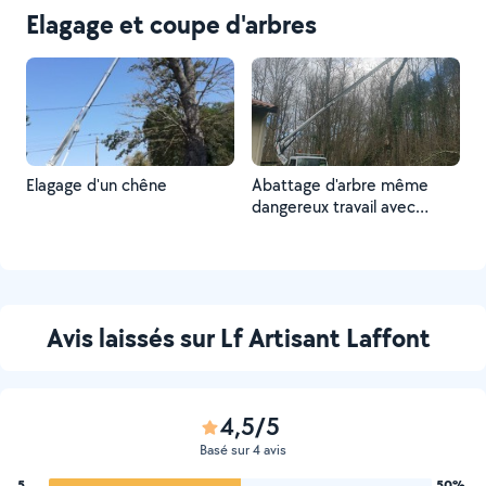
Elagage et coupe d'arbres
Elagage d'un chêne
Abattage d'arbre même
dangereux travail avec
nacelle arbre de toute
hauteur proche de vos fil
électriques toiture arbre qui
gêne votre voisin devis
diagnostic gratuit
Avis laissés sur Lf Artisant Laffont
4,5/5
Basé sur 4 avis
5
50%