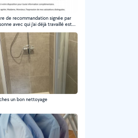
tre de recommandation signée par
onne avec qui j’ai déjà travaillé est
le. Pour des raisons de
ntialité, les noms ont été masqués.
bien sûr vous la présenter lors de
remier contact ou à ma venue.
Les douches un bon nettoyage