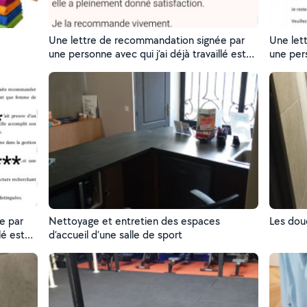
Une lettre de recommandation signée par
Une let
une personne avec qui j’ai déjà travaillé est
une pers
disponible. Pour des raisons de
disponib
confidentialité, les noms ont été masqués.
confide
Je peux bien sûr vous la présenter lors de
Je peux 
notre premier contact ou à ma venue.
notre p
e par
Nettoyage et entretien des espaces
lé est
d’accueil d’une salle de sport
squés.
rs de
.i