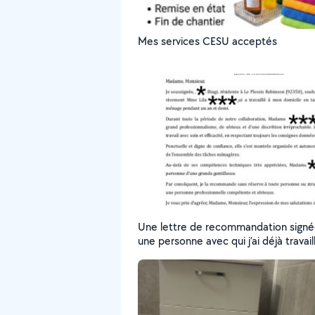
Mes services CESU acceptés
Une lettre de recommandation signé
une personne avec qui j’ai déjà travail
disponible. Pour des raisons de
confidentialité, les noms ont été ma
Je peux bien sûr vous la présenter lo
notre premier contact ou à ma venue