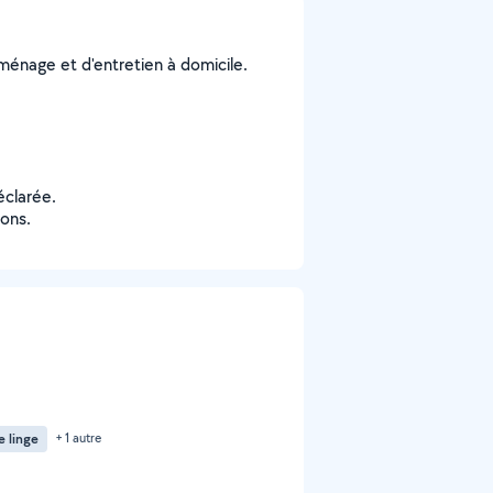
énage et d'entretien à domicile.
éclarée.
ions.
e linge
+ 1 autre