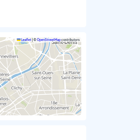
Leaflet
|
©
OpenStreetMap
contributors