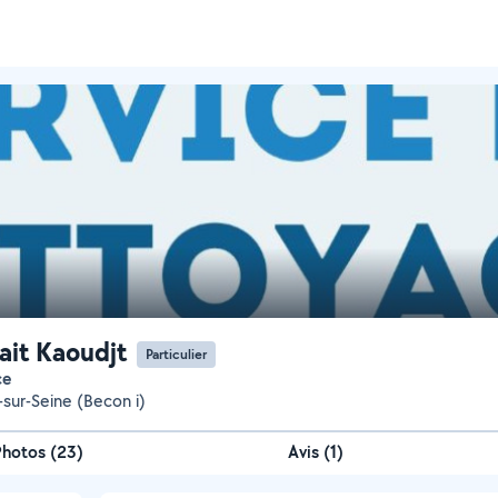
Nait Kaoudjt
Particulier
ce
-sur-Seine (Becon i)
Photos
(
23
)
Avis (1)