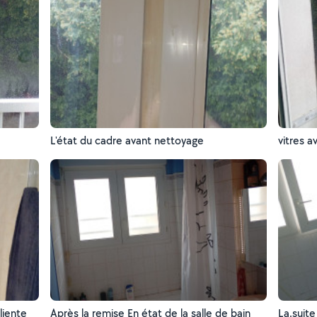
L'état du cadre avant nettoyage
vitres 
liente
Après la remise En état de la salle de bain
La.suite