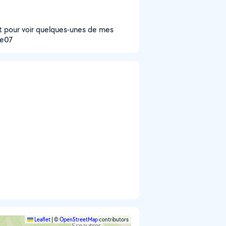
at pour voir quelques-unes de mes
ice07
Leaflet
|
©
OpenStreetMap
contributors