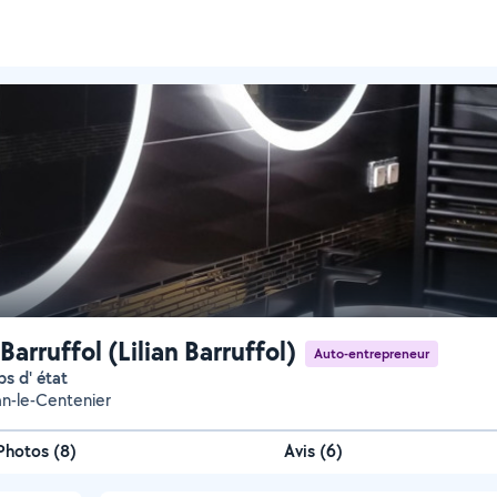
 Barruffol (Lilian Barruffol)
Auto-entrepreneur
ps d' état
an-le-Centenier
Photos
(
8
)
Avis (6)