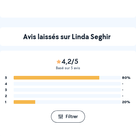
Avis laissés sur Linda Seghir
4,2/5
Basé sur 5 avis
5
80%
4
-
3
-
2
-
1
20%
Filtrer