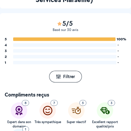
5/5
Basé sur 30 avis
5
100%
4
-
3
-
2
-
1
-
Filtrer
Compliments reçus
8
7
5
3
Expert dans son
Très sympathique
Super réactif
Excellent rapport
domaine
qualité/prix
1