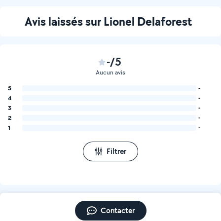
Avis laissés sur Lionel Delaforest
-/5
Aucun avis
5
-
4
-
3
-
2
-
1
-
Filtrer
Contacter