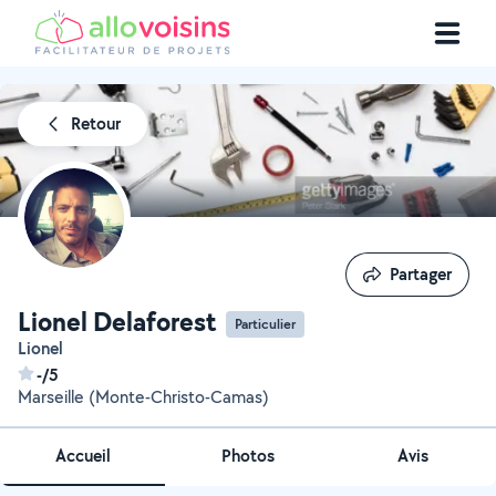
Retour
Partager
Partager
Lionel Delaforest
Particulier
Lionel
-/5
Marseille (Monte-Christo-Camas)
Accueil
Photos
Avis