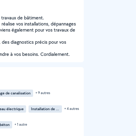
s travaux de bâtiment.
e réalise vos installations, dépannages
erviens également pour vos travaux de
é, des diagnostics précis pour vos
ndre à vos besoins. Cordialement.
e de canalisation
+ 9 autres
au électrique
Installation de portail électrique
+ 4 autres
 béton
+ 1 autre