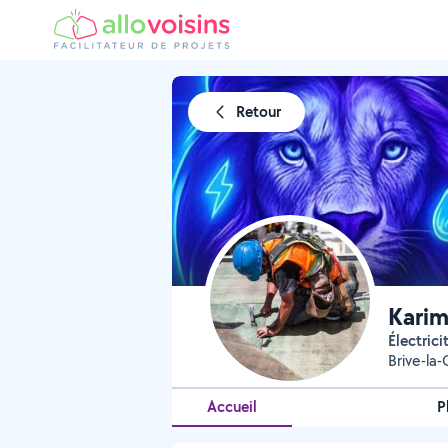
Retour
Kari
électric
Brive-la-
Accueil
P