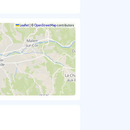
Leaflet
|
©
OpenStreetMap
contributors