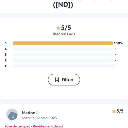
([ND])
5/5
Basé sur 1 avis
5
100%
4
-
3
-
2
-
1
-
Filtrer
5/5
Marion L.
posté le 02 août 2023
Pose de parquet - Revêtement de sol