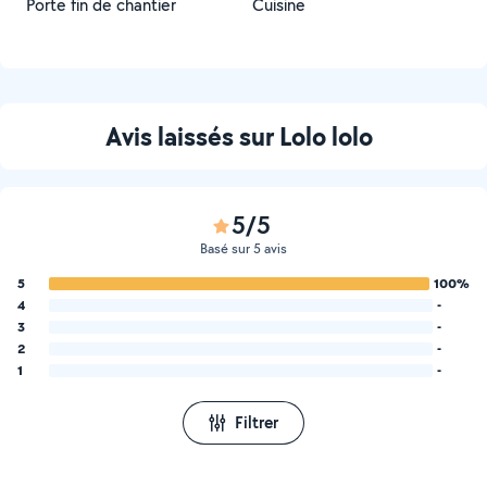
Porte fin de chantier
Cuisine
Avis laissés sur Lolo lolo
5/5
Basé sur 5 avis
5
100%
4
-
3
-
2
-
1
-
Filtrer