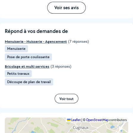
Voir ses avis
Répond à vos demandes de
Menuiserie - Huisserie - Agencement
(7 réponses)
Menuiserie
Pose de porte coulissante
Bricolage et multi services
(3 réponses)
Petits travaux
Découpe de plan de travail
Voir tout
Leaflet
|
©
OpenStreetMap
contributors