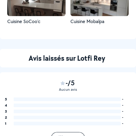
Cuisine SoCoo'c
Cuisine Mobalpa
Avis laissés sur Lotfi Rey
-/5
Aucun avis
5
-
4
-
3
-
2
-
1
-