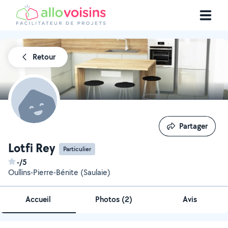
Retour
Partager
Partager
Lotfi Rey
Particulier
-/5
Oullins-Pierre-Bénite (Saulaie)
Accueil
Photos
(
2
)
Avis