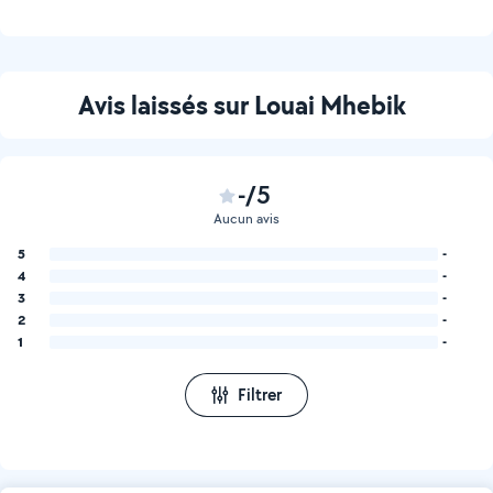
Avis laissés sur Louai Mhebik
-/5
Aucun avis
5
-
4
-
3
-
2
-
1
-
Filtrer