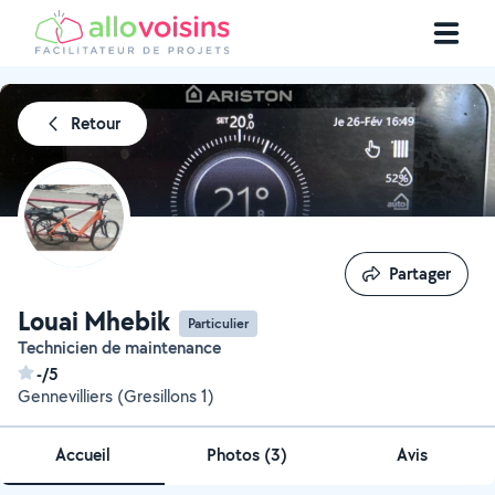
Retour
Partager
Partager
Louai Mhebik
Particulier
Technicien de maintenance
-/5
Gennevilliers (Gresillons 1)
Accueil
Photos
(
3
)
Avis