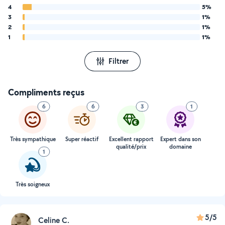
4
5%
3
1%
2
1%
1
1%
Filtrer
Compliments reçus
6
6
3
1
Très sympathique
Super réactif
Excellent rapport
Expert dans son
qualité/prix
domaine
1
Très soigneux
5/5
Celine C.