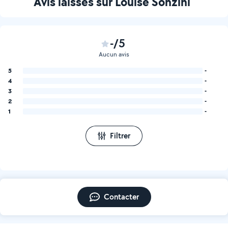
Avis laissés sur Louise Sonzini
-/5
Aucun avis
5
-
4
-
3
-
2
-
1
-
Filtrer
Contacter