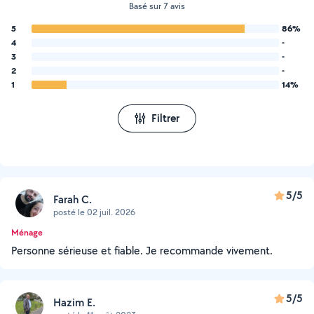
Basé sur 7 avis
5
86%
4
-
3
-
2
-
1
14%
Filtrer
5/5
Farah C.
posté le 02 juil. 2026
Ménage
Personne sérieuse et fiable. Je recommande vivement.
5/5
Hazim E.