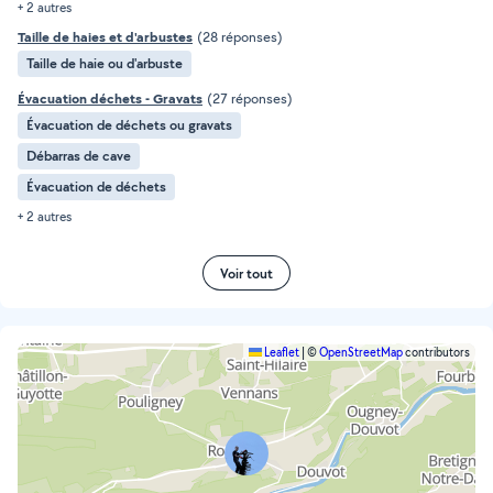
+ 2 autres
Taille de haies et d'arbustes
(28 réponses)
Taille de haie ou d'arbuste
Évacuation déchets - Gravats
(27 réponses)
Évacuation de déchets ou gravats
Débarras de cave
Évacuation de déchets
+ 2 autres
Voir tout
Leaflet
|
©
OpenStreetMap
contributors