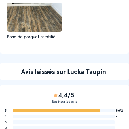
Pose de parquet stratifié
Avis laissés sur Lucka Taupin
4,4/5
Basé sur 28 avis
5
86%
4
-
3
-
2
-