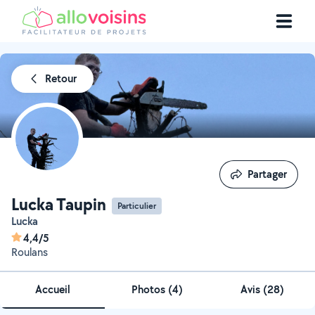
Retour
Partager
Partager
Lucka Taupin
Particulier
Lucka
4,4/5
Roulans
Accueil
Photos
(
4
)
Avis (28)