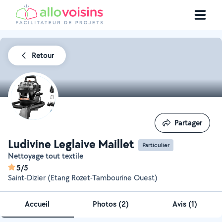
Retour
Partager
Partager
Ludivine Leglaive Maillet
Particulier
Nettoyage tout textile
5/5
Saint-Dizier (Etang Rozet-Tambourine Ouest)
Accueil
Photos
(
2
)
Avis (1)