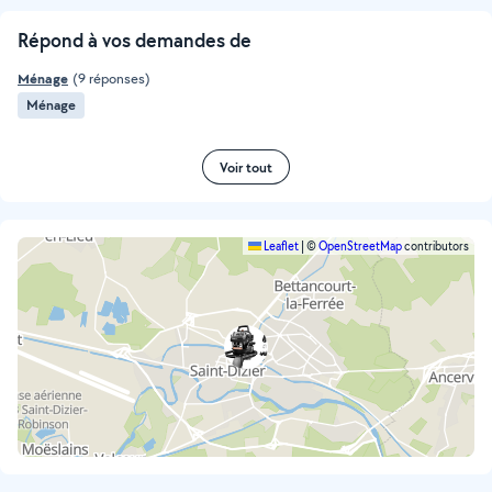
Répond à vos demandes de
Ménage
(9 réponses)
Ménage
Voir tout
Leaflet
|
©
OpenStreetMap
contributors