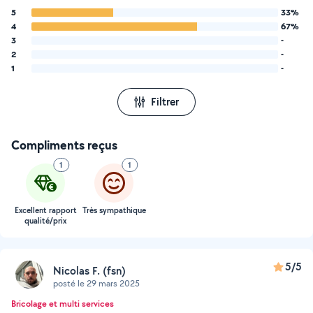
5
33%
4
67%
3
-
2
-
1
-
Filtrer
Compliments reçus
1
1
Excellent rapport
Très sympathique
qualité/prix
5/5
Nicolas F. (fsn)
posté le 29 mars 2025
Bricolage et multi services