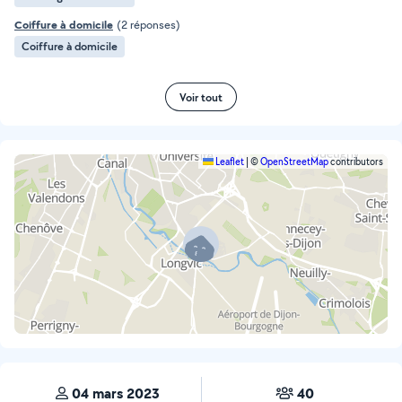
Coiffure à domicile
(2 réponses)
Coiffure à domicile
Voir tout
Leaflet
|
©
OpenStreetMap
contributors
04 mars 2023
40