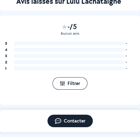
Avis laissés sur Lulu Lachataîgne
-/5
Aucun avis
5
-
4
-
3
-
2
-
1
-
Filtrer
Contacter