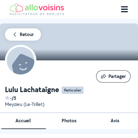
Retour
Partager
Partager
Lulu Lachataîgne
Particulier
-/5
Meyzieu (Le-Trillet)
Accueil
Photos
Avis