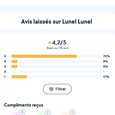
Avis laissés sur Lunel Lunel
4,2/5
Basé sur 18 avis
5
72%
4
6%
3
6%
2
-
1
17%
Filtrer
Compliments reçus
3
1
1