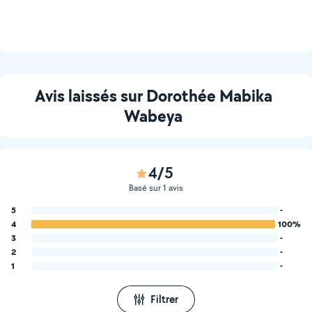
Avis laissés sur Dorothée Mabika
Wabeya
4/5
Basé sur 1 avis
5
-
4
100%
3
-
2
-
1
-
Filtrer