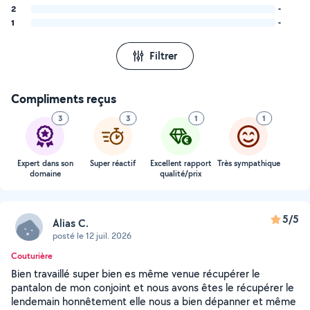
2
-
1
-
Filtrer
Compliments reçus
3
3
1
1
Expert dans son
Super réactif
Excellent rapport
Très sympathique
domaine
qualité/prix
5/5
Alias C.
posté le 12 juil. 2026
Couturière
Bien travaillé super bien es même venue récupérer le
pantalon de mon conjoint et nous avons êtes le récupérer le
lendemain honnêtement elle nous a bien dépanner et même