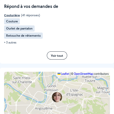
Répond à vos demandes de
Couturière
(41 réponses)
Couture
Ourlet de pantalon
Retouche de vêtements
+ 3 autres
Voir tout
Leaflet
|
©
OpenStreetMap
contributors