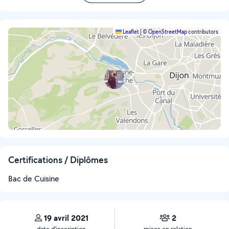
Leaflet
|
©
OpenStreetMap
contributors
Certifications / Diplômes
Bac de Cuisine
19 avril 2021
2
date d’inscription
mises en relation