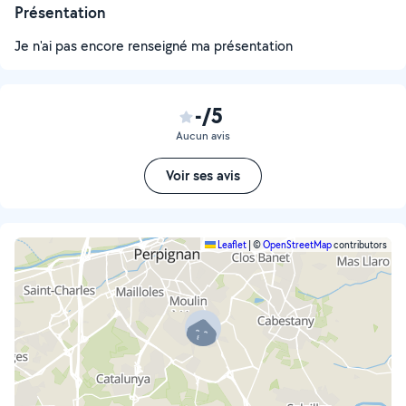
Présentation
Je n'ai pas encore renseigné ma présentation
-/5
Aucun avis
Voir ses avis
Leaflet
|
©
OpenStreetMap
contributors