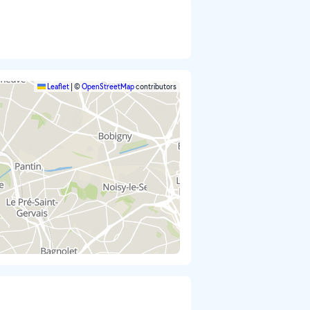
Leaflet
|
©
OpenStreetMap
contributors