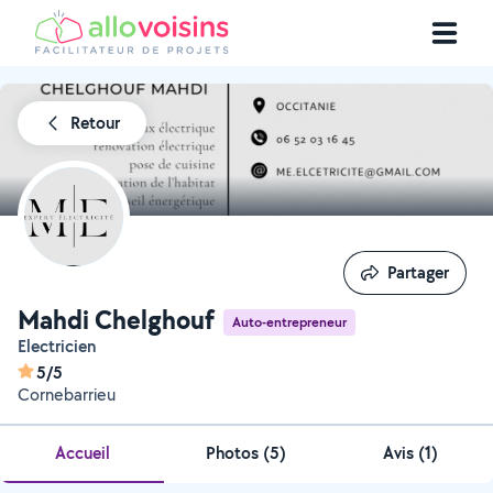
Retour
Partager
Partager
Mahdi Chelghouf
Auto-entrepreneur
Electricien
5/5
Cornebarrieu
Accueil
Photos
(
5
)
Avis (1)