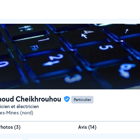
oud Cheikhrouhou
Particulier
icien et électricien
es-Mines (nord)
Photos
(
3
)
Avis (14)