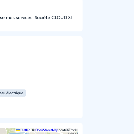
opose mes services. Société CLOUD SI
au électrique
Leaflet
|
©
OpenStreetMap
contributors