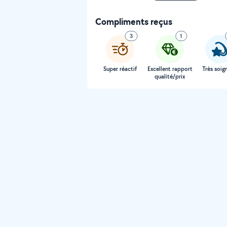
Compliments reçus
3
1
Super réactif
Excellent rapport
Très soig
qualité/prix