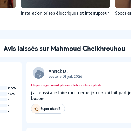
L
Installation prises électriques et interrupteur
Spots e
Avis laissés sur Mahmoud Cheikhrouhou
Annick D.
posté le 01 juil. 2026
Dépannage smartphone - hifi - video - photo
86%
j ai reussi a le faire moi meme je lui en ai fait part j
14%
besoin
-
-
Super réactif
-