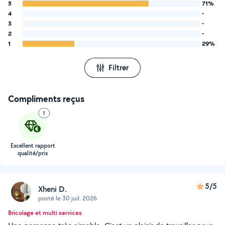
5
71%
4
-
3
-
2
-
1
29%
Filtrer
Compliments reçus
1
Excellent rapport
qualité/prix
5/5
Xheni D.
posté le 30 juil. 2026
Bricolage et multi services