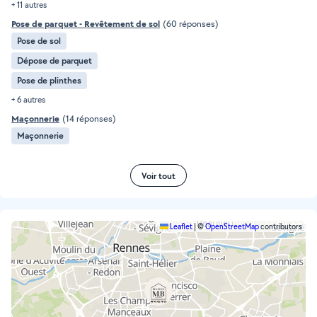
+ 11 autres
Pose de parquet - Revêtement de sol
(60 réponses)
Pose de sol
Dépose de parquet
Pose de plinthes
+ 6 autres
Maçonnerie
(14 réponses)
Maçonnerie
Voir tout
Leaflet
|
©
OpenStreetMap
contributors