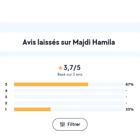
Avis laissés sur Majdi Hamila
3,7/5
Basé sur 3 avis
5
67%
4
-
3
-
2
-
1
33%
Filtrer