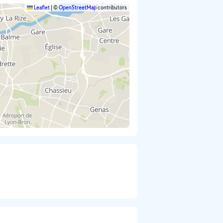
Leaflet
|
©
OpenStreetMap
contributors