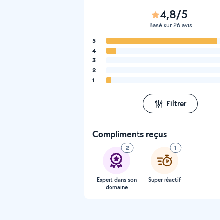
4,8/5
Basé sur 26 avis
5
4
3
2
1
Filtrer
Compliments reçus
2
1
Expert dans son
Super réactif
domaine