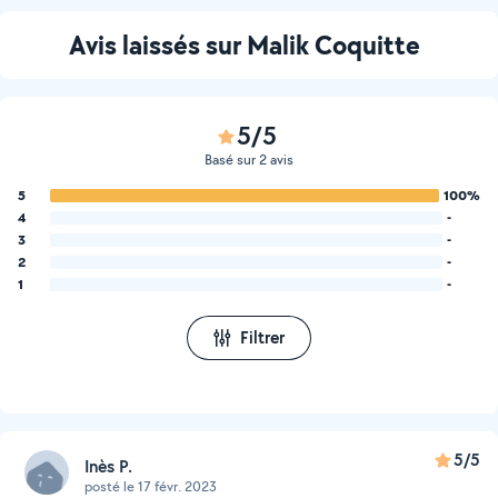
Avis laissés sur Malik Coquitte
5/5
Basé sur 2 avis
5
100%
4
-
3
-
2
-
1
-
Filtrer
5/5
Inès P.
posté le 17 févr. 2023