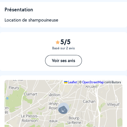
Présentation
Location de shampouineuse
5/5
Basé sur 2 avis
Voir ses avis
Leaflet
|
©
OpenStreetMap
contributors