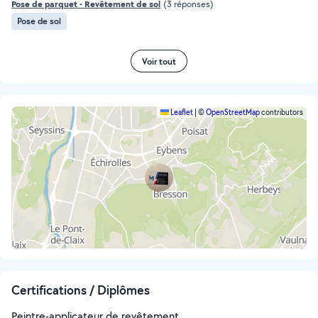
Pose de parquet - Revêtement de sol
(3 réponses)
Pose de sol
Voir tout
Leaflet
|
©
OpenStreetMap
contributors
Certifications / Diplômes
Peintre-applicateur de revêtement