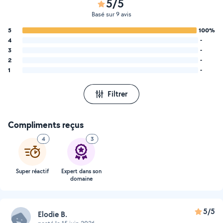
5/5
Basé sur 9 avis
5
100%
4
-
3
-
2
-
1
-
Filtrer
Compliments reçus
4
3
Super réactif
Expert dans son
domaine
5/5
Elodie B.