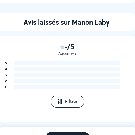
Avis laissés sur Manon Laby
-/5
Aucun avis
5
-
4
-
3
-
2
-
1
-
Filtrer