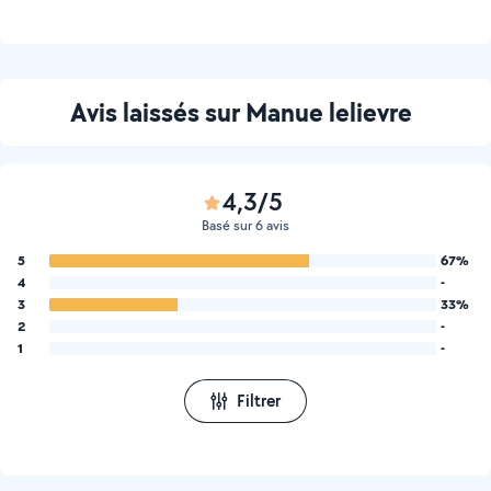
en pension. ou venir m
occuper de vos equide . j ai
plusieurs expérience dans le
domaine équin
Avis laissés sur Manue lelievre
4,3/5
Basé sur 6 avis
5
67%
4
-
3
33%
2
-
1
-
Filtrer