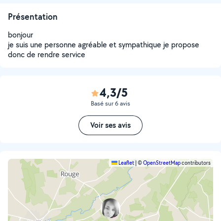
Présentation
bonjour
je suis une personne agréable et sympathique je propose
donc de rendre service
4,3/5
Basé sur 6 avis
Voir ses avis
Leaflet
|
©
OpenStreetMap
contributors