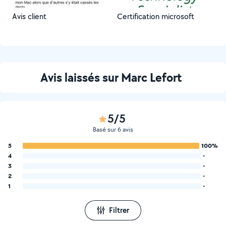
Avis client
Certification microsoft
Avis laissés sur Marc Lefort
5/5
Basé sur 6 avis
5
100%
4
-
3
-
2
-
1
-
Filtrer