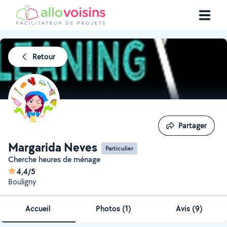
Retour
Partager
Partager
Margarida Neves
Particulier
Cherche heures de ménage
4,4/5
Bouligny
Accueil
Photos
(
1
)
Avis (9)