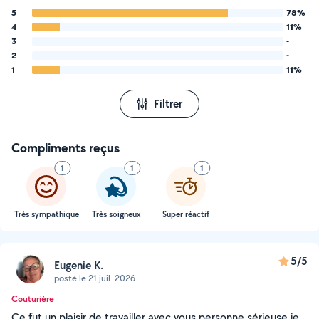
5
78%
4
11%
3
-
2
-
1
11%
Filtrer
Compliments reçus
1
1
1
Très sympathique
Très soigneux
Super réactif
5/5
Eugenie K.
posté le 21 juil. 2026
Couturière
Ce fut un plaisir de travailler avec vous personne sérieuse je