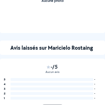
Aucune photo
Avis laissés sur Maricielo Rostaing
-/5
Aucun avis
5
-
4
-
3
-
2
-
1
-