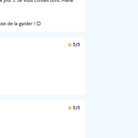
le jour J. Je vous conseil donc Marie
sir de la garder ! 😊
5/5
5/5