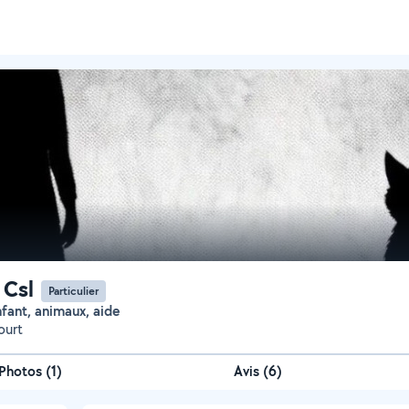
 Csl
Particulier
nfant, animaux, aide
ourt
Photos
(
1
)
Avis (6)