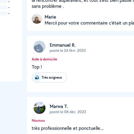
la rencontrer auparavant, et tout s’est bien passé 
-
sans problème .
-
-
Marie
Mercii pour votre commentaire c’était un plai
Emmanuel R.
posté le 24 févr. 2025
Aide à domicile
Top !
Très soigneux
Marwa T.
posté le 08 déc. 2023
Nounou
très professionnelle et ponctuelle...