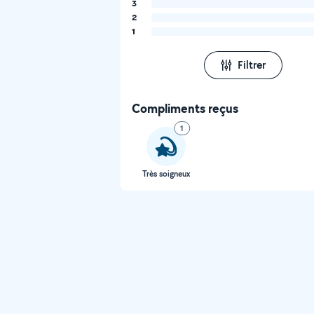
3
2
1
Filtrer
Compliments reçus
1
Très soigneux