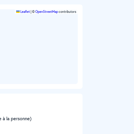
Leaflet
|
©
OpenStreetMap
contributors
 à la personne)