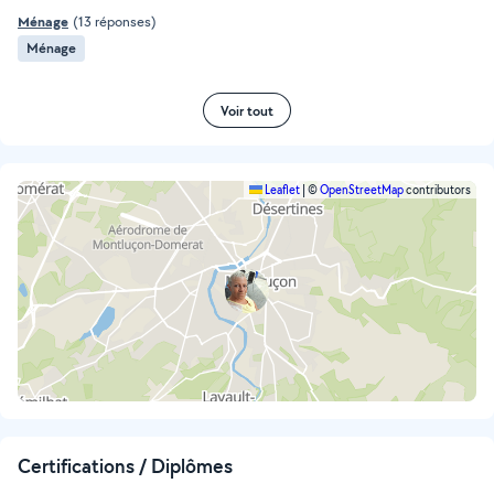
Ménage
(13 réponses)
Ménage
Voir tout
Leaflet
|
©
OpenStreetMap
contributors
Certifications / Diplômes