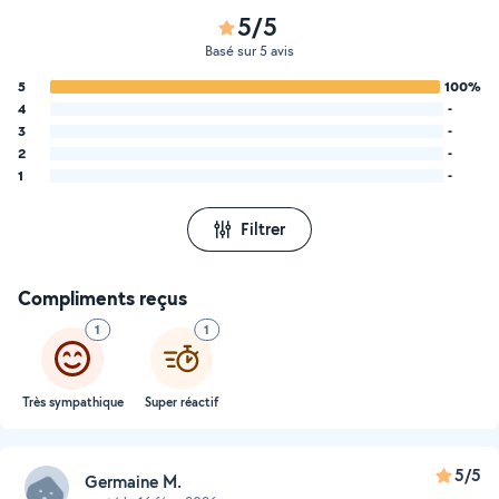
5/5
Basé sur 5 avis
5
100%
4
-
3
-
2
-
1
-
Filtrer
Compliments reçus
1
1
Très sympathique
Super réactif
5/5
Germaine M.