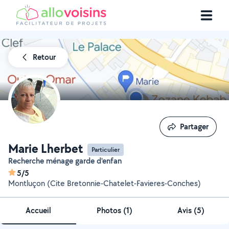
Retour
Partager
Partager
Marie Lherbet
Particulier
Recherche ménage garde d'enfan
5/5
Montluçon (Cite Bretonnie-Chatelet-Favieres-Conches)
Accueil
Photos
(
1
)
Avis (5)