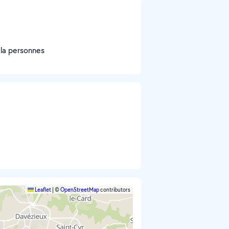
 la personnes
Leaflet
|
©
OpenStreetMap
contributors