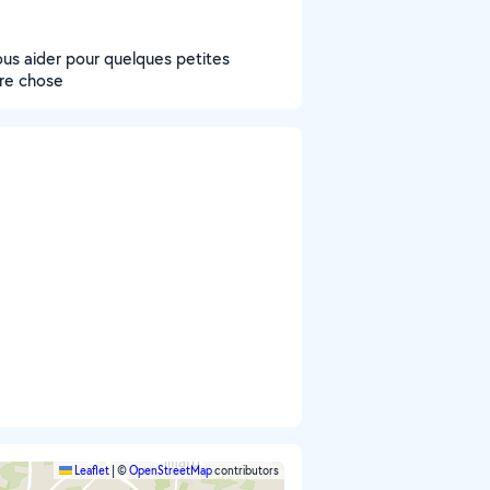
vous aider pour quelques petites
tre chose
Leaflet
|
©
OpenStreetMap
contributors