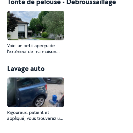
Tonte de pelouse - Débroussaillage
Voici un petit aperçu de
l’extérieur de ma maison
après avoir tondu le gazon,
taillé les haies et entretenu
Lavage auto
la piscine ( nettoyage
intérieur et extérieur au
karsher
Rigoureux, patient et
appliqué, vous trouverez un
léger aperçu du fruit de
mon travail en nettoyage