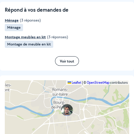
Répond à vos demandes de
Ménage
(3 réponses)
Ménage
Montage meubles en kit
(3 réponses)
Montage de meuble en kit
Voir tout
Leaflet
|
©
OpenStreetMap
contributors