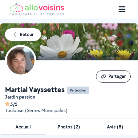
Retour
Partager
Partager
Martial Vayssettes
Particulier
Jardin passion
5/5
Toulouse (Serres Municipales)
Accueil
Photos
(
2
)
Avis (8)