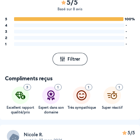
5/5
Basé sur 8 avis
5
100%
4
-
3
-
2
-
1
-
Filtrer
Compliments reçus
5
1
1
1
Excellent rapport
Expert dans son
Très sympathique
Super réactif
qualité/prix
domaine
5/5
Nicole R.